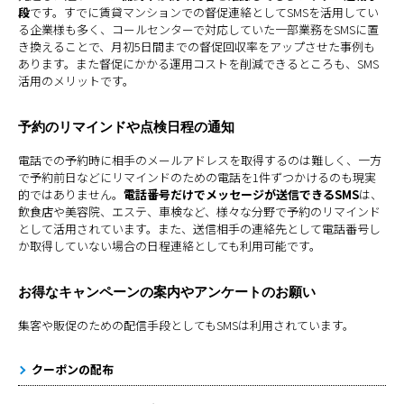
段
です。すでに賃貸マンションでの督促連絡としてSMSを活用してい
る企業様も多く、コールセンターで対応していた一部業務をSMSに置
き換えることで、月初5日間までの督促回収率をアップさせた事例も
あります。また督促にかかる運用コストを削減できるところも、SMS
活用のメリットです。
予約のリマインドや点検日程の通知
電話での予約時に相手のメールアドレスを取得するのは難しく、一方
で予約前日などにリマインドのための電話を1件ずつかけるのも現実
的ではありません。
電話番号だけでメッセージが送信できるSMS
は、
飲食店や美容院、エステ、車検など、様々な分野で予約のリマインド
として活用されています。また、送信相手の連絡先として電話番号し
か取得していない場合の日程連絡としても利用可能です。
お得なキャンペーンの案内やアンケートのお願い
集客や販促のための配信手段としてもSMSは利用されています。
クーポンの配布