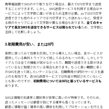
携帯電話間でSMSのやり取りを行う場合は、最大で670文字まで送信
することができます。しかし、SMS送信サービスを利用する場合はサ
ービスによって文字数に違いがあるため注意が必要。auでは670文字
送信できても他のキャリアでは70文字までしか送れないなど、受信す
る側のキャリアによって文字数が異なる場合もあります。
全てのキャ
リアで長文SMSを送信できるサービスは限られている
ため、文字数に
注目して比較しましょう。
3.初期費用が安い、または0円
実際に使ってみて効果を計測してから導入したい場合、各サービスが
提供している無料トライアルで試してみるのも一つの手。しかしトラ
イアルでは全ての機能が試せなかったり、期間や送信できる数が決ま
っているなど制限されている場合もあります。もっと長い期間に多く
のSMSを送って試したいケースなどは、初期費用が0円のサービスを選
ぶのも有効です。各SMS送信サービスでは料金が明記されていないこ
とも多いのですが、
初期費用については0円と謳っているサービスも
あります。
SMSは情報の到達率と開封率が非常に高いのが特徴です。そのため、
送ったメッセージは顧客が目にする確率も高くなっています。
顧客に情報が届く確率の高い媒体を利用してプロモーションを行える