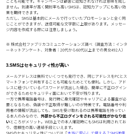
ことも可能です。キャンペーンは顧客に認知されなければ意味を成し
ません。到達率が高く開封率も高いSMSは、認知力アップにも高い効
果を期待できます。
ただし、SMSは基本的にメールで行っていたプロモーションと全く同
じことができますが、送信可能な文字数に上限があります。メッセー
ジ内容を作成する際には注意しましょう。
※ 株式会社ファブリカコミュニケーションズ調べ（調査方法：インタ
ーネットアンケート、対象者：20代から60代以上までの男女492人）
3.SMSはセキュリティ性が高い
メールアドレスは無料でいくつでも発行でき、同じアドレスをPCとス
マートフォンで共有することも可能なためとても便利。しかし、アド
レスに紐づいているパスワードが流出した場合、簡単に不正ログイン
ができるためセキュリティ面において不安が残ります。
一方で携帯電話番号は、発行時に身元確認やキャリアによる審査が必
要となるため、偽装や不正取得が難しいのが特徴です。電話番号や利
用者の情報が流出しても、SMSを受け取れるのは携帯電話を持ってい
る本人のみなので、
外部から不正ログインをされる可能性がかなり低
い
ところがメリット。WEB上での本人確認時にもSMSは利用されてお
り、信頼性の高い連絡手段といえます。
SMSのセキュリティ性については「
本当に安心して使える？SMS送信