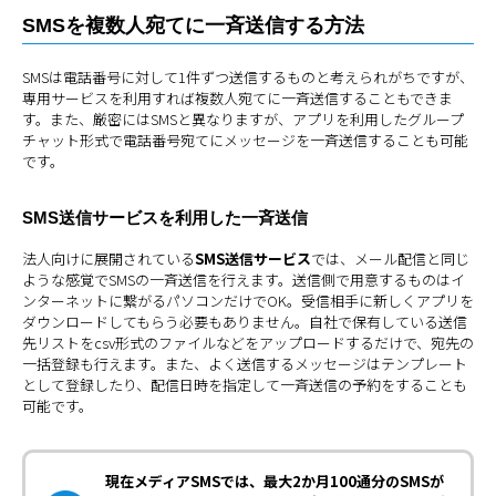
SMSを複数人宛てに一斉送信する方法
SMSは電話番号に対して1件ずつ送信するものと考えられがちですが、
専用サービスを利用すれば複数人宛てに一斉送信することもできま
す。また、厳密にはSMSと異なりますが、アプリを利用したグループ
チャット形式で電話番号宛てにメッセージを一斉送信することも可能
です。
SMS送信サービスを利用した一斉送信
法人向けに展開されている
SMS送信サービス
では、メール配信と同じ
ような感覚でSMSの一斉送信を行えます。送信側で用意するものはイ
ンターネットに繋がるパソコンだけでOK。受信相手に新しくアプリを
ダウンロードしてもらう必要もありません。自社で保有している送信
先リストをcsv形式のファイルなどをアップロードするだけで、宛先の
一括登録も行えます。また、よく送信するメッセージはテンプレート
として登録したり、配信日時を指定して一斉送信の予約をすることも
可能です。
現在メディアSMSでは、最大2か月100通分のSMSが