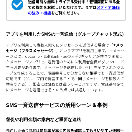
送信可能な無料トライアル受付中！管理画面にある全
ての機能をお試しいただけます。まずは
メディアSMS
の強み・機能
をご覧ください。
アプリを利用したSMSの一斉送信（グループチャット形式）
アプリを利用して複数人宛てにメッセージを送信する場合は「
+メッ
セージ（プラスメッセージ）
」というアプリを利用します。＋メッセ
ージとは、docomo・SoftBank・auの大手3キャリアが共同で開発し
たメッセージアプリで、送受信のためには利用者全員がダウンロード
する必要があります。メッセージを送信したい相手を全て入れたグル
ープを作成することで、電話番号しか分からない相手でも一斉送信が
可能です（グループ内で発言することで、同じメッセージを複数人に
共有できる）。厳密にはSMSとは違うサービスですが、電話番号宛て
にメッセージを送信できるという点では共通しています。
SMS一斉送信サービスの活用シーン＆事例
督促や利用金額の案内など重要な連絡
先述した通りSMSは
開封率が高く内容を確認してもらいやすい連絡手