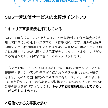
メディアSMSの資料請求はこちら
SMS一斉送信サービスの比較ポイント3つ
1.キャリア直接接続を採用している
SMSの送信方式は主に2つあります。1つ目は海外の配信事業会社を利
用して国内にいる相手へ送信する「国際網接続」です。海外の回線を
利用すると比較的費用を抑えられるため、大量配信を検討している場
合には魅力的。ただし国内の通信事業者によってフィルタリングがか
かる場合があり、到達率が低いことがデメリットです。
一方で2つ目の「キャリア直接接続」では、国内の大手キャリアと直
接接続することで高い到達率が担保された経路を通じてSMSを送信で
きます。そのため国内顧客への到達率が高く、メディアSMSのように
99.9%を誇っているものもあるのが特徴です。SMSのメリットである開
封率の高さを実現するためには、
キャリア直接接続を採用しているサ
ービスがおすすめ
です。
2.送信できる文字数が多い