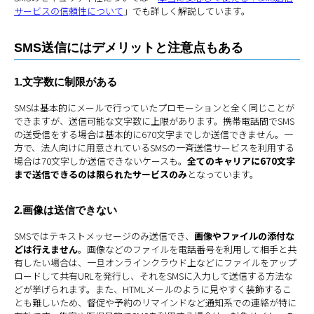
サービスの信頼性について
」でも詳しく解説しています。
SMS送信にはデメリットと注意点もある
1.文字数に制限がある
SMSは基本的にメールで行っていたプロモーションと全く同じことが
できますが、送信可能な文字数に上限があります。携帯電話間でSMS
の送受信をする場合は基本的に670文字までしか送信できません。一
方で、法人向けに用意されているSMSの一斉送信サービスを利用する
場合は70文字しか送信できないケースも。
全てのキャリアに670文字
まで送信できるのは限られたサービスのみ
となっています。
2.画像は送信できない
SMSではテキストメッセージのみ送信でき、
画像やファイルの添付な
どは行えません
。画像などのファイルを電話番号を利用して相手と共
有したい場合は、一旦オンラインクラウド上などにファイルをアップ
ロードして共有URLを発行し、それをSMSに入力して送信する方法な
どが挙げられます。また、HTMLメールのように見やすく装飾するこ
とも難しいため、督促や予約のリマインドなど通知系での連絡が特に