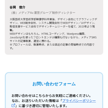
谷岡 俊介
（株）メディア4u 運営グループ 制作ディレクター
大阪芸術大学芸術学部映像学科卒業後、デザイン会社にてグラフィックデ
ザイン、WEB制作会社、システム開発会社でWEBデザイン／UIデザイン、
販促支援サービス会社でデザインチームリーダーを経て、2015年より現
職。
WEBデザインはもちろん、HTMLコーディング、Wordpress構築、
JavaScriptを使ったフロントエンドUI構築も行ないながら、メディアSMS
サイトの記事執筆、運営に携わる。
※プロフィールは、執筆時点、または直近の記事の寄稿時点での内容で
す。
お問い合わせフォーム
お問い合わせはこちらからお気軽にご連絡ください。
なお、お送りいただいた情報は「
プライバシーポリシー
」に基づき適切に管理いたします。