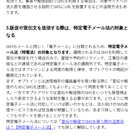
有効です。集客や販促目的でSMSを利用する場合は、対象サイトへの
流入数を増加させる目的でSMSにURLを設置するなどの活用方法もあ
ります。
3.販促や宣伝文を送信する際は、特定電子メール法の対象と
なる
SMSもメールと同じく「電子メール」に分類されるため、
特定電子メ
ール法（特電法）の対象となります
。適用されるのはSMSを利用して
宣伝や販促を行う場合のみで、督促や予約のリマインド、工事日の連
絡などの連絡であれば特定電子メール法の適用外です。特定電子メー
ル法ではオプトインによる同意の取得と保存、オプトアウトの明記が
義務化されています。
まず、オプトインとは送信相手の電話番号を受け取る際に「宣伝や販
促のためにSMSを送信してもよいか」について同意を得ておくことで
す。一方でオプトアウトでは宣伝や販促用のSMSをいつでも受信停止
したり拒否できるような体制を整える必要があります。どのように特
定電子メール法に対応していけば良いのかなどは、法人向けのSMS送
信サービスであれば担当者が把握しているため、あまり詳しく知らな
くてもサポートを受けることができます。
特定電子メール法については「
宣伝や販促でSMSを使う際の注意点
は？【特定電子メール法】
」でも詳しく解説しています。