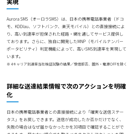
実現
Aurora SMS（オーロラSMS）は、日本の携帯電話事業者（ドコ
モ、KDDIau、ソフトバンク、楽天モバイル）との直接接続によ
り、高い到達率が担保された経路・網を通してサービス提供し
ております。さらに、独自に開発したMNP（モバイルナンバー
ポータビリティ）判定機能によって、高いSMS到達率を実現して
います。
※ 4キャリア到達率当社検証試験の結果／受信拒否、圏外・電源OFFを除く
詳細な送達結果情報で次のアクションを明確
化
日本の携帯電話事業者との直接接続により「確実な送信ステー
タス」をお戻しできます。送信が成功したか否かだけでなく、
失敗の場合はなぜ届かなかったかを30項目で確認することがで