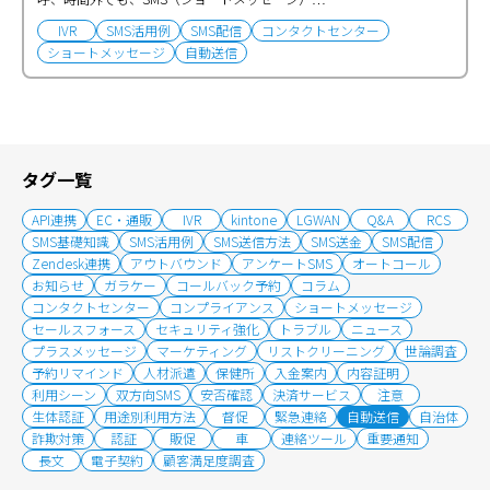
IVR
SMS活用例
SMS配信
コンタクトセンター
ショートメッセージ
自動送信
タグ一覧
API連携
EC・通販
IVR
kintone
LGWAN
Q&A
RCS
SMS基礎知識
SMS活用例
SMS送信方法
SMS送金
SMS配信
Zendesk連携
アウトバウンド
アンケートSMS
オートコール
お知らせ
ガラケー
コールバック予約
コラム
コンタクトセンター
コンプライアンス
ショートメッセージ
セールスフォース
セキュリティ強化
トラブル
ニュース
プラスメッセージ
マーケティング
リストクリーニング
世論調査
予約リマインド
人材派遣
保健所
入金案内
内容証明
利用シーン
双方向SMS
安否確認
決済サービス
注意
生体認証
用途別利用方法
督促
緊急連絡
自動送信
自治体
詐欺対策
認証
販促
車
連絡ツール
重要通知
長文
電子契約
顧客満足度調査