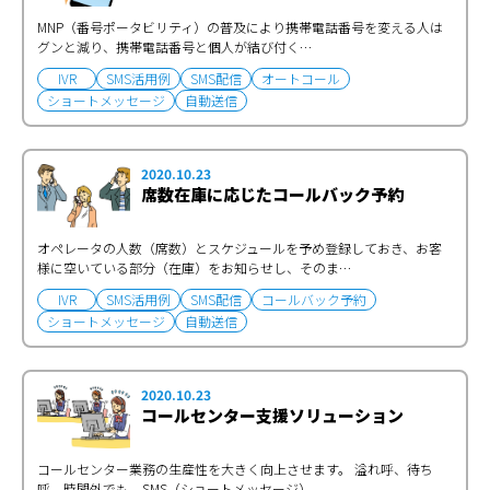
MNP（番号ポータビリティ）の普及により携帯電話番号を変える人は
グンと減り、携帯電話番号と個人が結び付く…
IVR
SMS活用例
SMS配信
オートコール
ショートメッセージ
自動送信
2020.10.23
席数在庫に応じたコールバック予約
オペレータの人数（席数）とスケジュールを予め登録しておき、お客
様に空いている部分（在庫）をお知らせし、そのま…
IVR
SMS活用例
SMS配信
コールバック予約
ショートメッセージ
自動送信
2020.10.23
コールセンター支援ソリューション
コールセンター業務の生産性を大きく向上させます。 溢れ呼、待ち
呼、時間外でも、SMS（ショートメッセージ）…