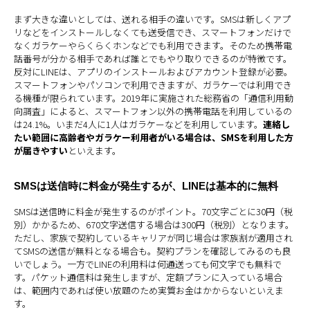
まず大きな違いとしては、送れる相手の違いです。SMSは新しくアプ
リなどをインストールしなくても送受信でき、スマートフォンだけで
なくガラケーやらくらくホンなどでも利用できます。そのため携帯電
話番号が分かる相手であれば誰とでもやり取りできるのが特徴です。
反対にLINEは、アプリのインストールおよびアカウント登録が必要。
スマートフォンやパソコンで利用できますが、ガラケーでは利用でき
る機種が限られています。2019年に実施された総務省の「通信利用動
向調査」によると、スマートフォン以外の携帯電話を利用しているの
は24.1%。いまだ4人に1人はガラケーなどを利用しています。
連絡し
たい範囲に高齢者やガラケー利用者がいる場合は、SMSを利用した方
が届きやすい
といえます。
SMSは送信時に料金が発生するが、LINEは基本的に無料
SMSは送信時に料金が発生するのがポイント。70文字ごとに30円（税
別）かかるため、670文字送信する場合は300円（税別）となります。
ただし、家族で契約しているキャリアが同じ場合は家族割が適用され
てSMSの送信が無料となる場合も。契約プランを確認してみるのも良
いでしょう。一方でLINEの利用料は何通送っても何文字でも無料で
す。パケット通信料は発生しますが、定額プランに入っている場合
は、範囲内であれば使い放題のため実質お金はかからないといえま
す。