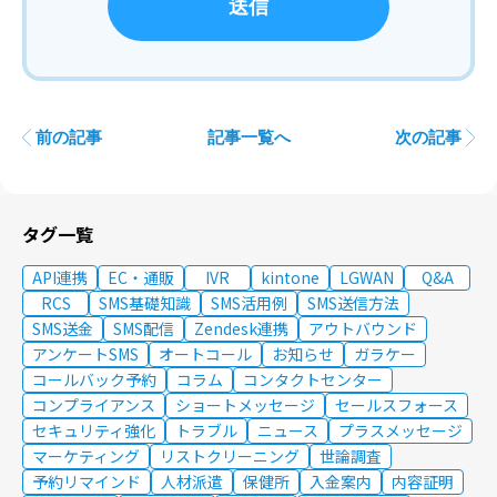
前の記事
記事一覧へ
次の記事
タグ一覧
API連携
EC・通販
IVR
kintone
LGWAN
Q&A
RCS
SMS基礎知識
SMS活用例
SMS送信方法
SMS送金
SMS配信
Zendesk連携
アウトバウンド
アンケートSMS
オートコール
お知らせ
ガラケー
コールバック予約
コラム
コンタクトセンター
コンプライアンス
ショートメッセージ
セールスフォース
セキュリティ強化
トラブル
ニュース
プラスメッセージ
マーケティング
リストクリーニング
世論調査
予約リマインド
人材派遣
保健所
入金案内
内容証明