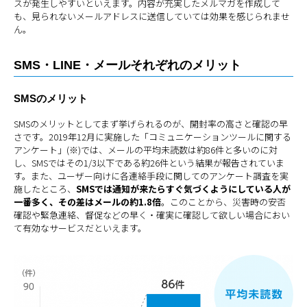
スが発生しやすいといえます。内容が充実したメルマガを作成して
も、見られないメールアドレスに送信していては効果を感じられませ
ん。
SMS・LINE・メールそれぞれのメリット
SMSのメリット
SMSのメリットとしてまず挙げられるのが、開封率の高さと確認の早
さです。2019年12月に実施した「コミュニケーションツールに関する
アンケート」(※)では、メールの平均未読数は約86件と多いのに対
し、SMSではその1/3以下である約26件という結果が報告されていま
す。また、ユーザー向けに各連絡手段に関してのアンケート調査を実
施したところ、
SMSでは通知が来たらすぐ気づくようにしている人が
一番多く、その差はメールの約1.8倍
。このことから、災害時の安否
確認や緊急連絡、督促などの早く・確実に確認して欲しい場合におい
て有効なサービスだといえます。