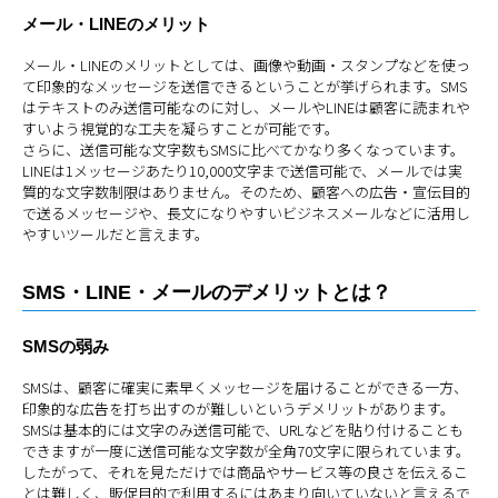
メール・LINEのメリット
メール・LINEのメリットとしては、画像や動画・スタンプなどを使っ
て印象的なメッセージを送信できるということが挙げられます。SMS
はテキストのみ送信可能なのに対し、メールやLINEは顧客に読まれや
すいよう視覚的な工夫を凝らすことが可能です。
さらに、送信可能な文字数もSMSに比べてかなり多くなっています。
LINEは1メッセージあたり10,000文字まで送信可能で、メールでは実
質的な文字数制限はありません。そのため、顧客への広告・宣伝目的
で送るメッセージや、長文になりやすいビジネスメールなどに活用し
やすいツールだと言えます。
SMS・LINE・メールのデメリットとは？
SMSの弱み
SMSは、顧客に確実に素早くメッセージを届けることができる一方、
印象的な広告を打ち出すのが難しいというデメリットがあります。
SMSは基本的には文字のみ送信可能で、URLなどを貼り付けることも
できますが一度に送信可能な文字数が全角70文字に限られています。
したがって、それを見ただけでは商品やサービス等の良さを伝えるこ
とは難しく、販促目的で利用するにはあまり向いていないと言えるで