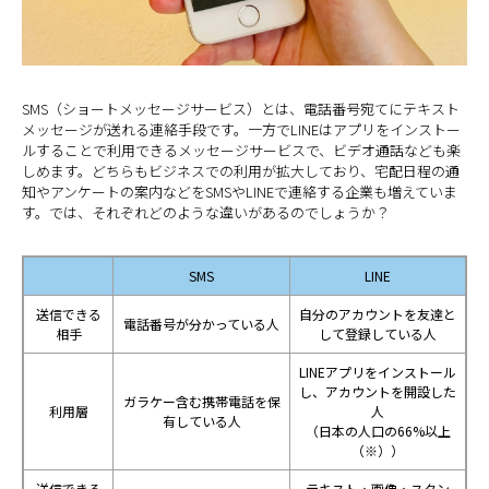
SMS（ショートメッセージサービス）とは、電話番号宛てにテキスト
メッセージが送れる連絡手段です。一方でLINEはアプリをインストー
ルすることで利用できるメッセージサービスで、ビデオ通話なども楽
しめます。どちらもビジネスでの利用が拡大しており、宅配日程の通
知やアンケートの案内などをSMSやLINEで連絡する企業も増えていま
す。では、それぞれどのような違いがあるのでしょうか？
SMS
LINE
送信できる
自分のアカウントを友達と
電話番号が分かっている人
相手
して登録している人
LINEアプリをインストール
し、アカウントを開設した
ガラケー含む携帯電話を保
利用層
人
有している人
（日本の人口の66%以上
（※））
送信できる
テキスト・画像・スタン