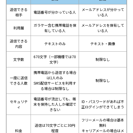
送信できる
メールアドレスが分かって
電話番号が分かっている人
相手
いる人
ガラケー含む携帯電話を保
メールアドレスを保有して
利用層
有している人
いる人
送信できる
テキストのみ
テキスト・画像
内容
670文字（一部機種では70
文字数
制限なし
文字）
携帯電話から送信する場合
一度に送信
は1人のみ
制限なし
できる人数
SMS配信サービスを利用す
る場合は制限なし
電話番号が流出しても、端
セキュリテ
ID・パスワードがあれば不
末を保持した人しか確認で
ィ
正ログインができてしまう
きない
フリーメールの場合は基本
送信は70文字ごとに30円
無料
料金
程度
キャリアメールの場合はメ