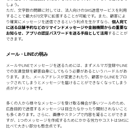
しょう。
ただ、文字数の問題に対しては、法人向けのSMS送信サービスを利用
することで最大670文字に拡張することが可能です。また、顧客によ
り確実にメッセージを送信できるという利点を生かすなら、
個人宛て
に送る店舗予約などのリマインドメッセージや金融機関からの重要な
お知らせ、アプリの認証パスワードを送る手段として活用
することが
できます。
メール・LINEの弱み
メールやLINEでメッセージを送るためには、まずメルマガ登録やLINE
での友達登録を顧客自身にしてもらう必要があるというハードルがあ
ります。また、メールアドレスが変更されたり、顧客からLINEをブロ
ックされてしまうとメッセージを届けることができなくなってしまう
点がデメリットです。
多くの人から様々なメッセージを受け取る機会が多いツールのため、
広告目的で送信するメッセージは目立たなかったり開封されないこと
も多くあります。さらに、画像やスタンプで内容を凝ることができま
すが、1つのメッセージを作成するためにかかる労力やコストはSMSに
比べて大きい部分も懸念点です。