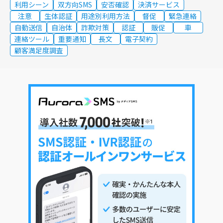
利用シーン
双方向SMS
安否確認
決済サービス
注意
生体認証
用途別利用方法
督促
緊急連絡
自動送信
自治体
詐欺対策
認証
販促
車
連絡ツール
重要通知
長文
電子契約
顧客満足度調査