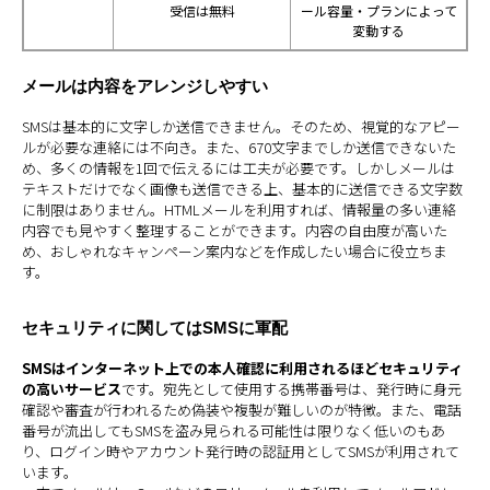
受信は無料
ール容量・プランによって
変動する
メールは内容をアレンジしやすい
SMSは基本的に文字しか送信できません。そのため、視覚的なアピー
ルが必要な連絡には不向き。また、670文字までしか送信できないた
め、多くの情報を1回で伝えるには工夫が必要です。しかしメールは
テキストだけでなく画像も送信できる上、基本的に送信できる文字数
に制限はありません。HTMLメールを利用すれば、情報量の多い連絡
内容でも見やすく整理することができます。内容の自由度が高いた
め、おしゃれなキャンペーン案内などを作成したい場合に役立ちま
す。
セキュリティに関してはSMSに軍配
SMSはインターネット上での本人確認に利用されるほどセキュリティ
の高いサービス
です。宛先として使用する携帯番号は、発行時に身元
確認や審査が行われるため偽装や複製が難しいのが特徴。また、電話
番号が流出してもSMSを盗み見られる可能性は限りなく低いのもあ
り、ログイン時やアカウント発行時の認証用としてSMSが利用されて
います。