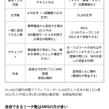
テキストのみ
内容
プ・位置情報など
670文字（一部機種では70
文字数
10,000文字
文字）
携帯電話から送信する場合
499人
一度に送信
は1人のみ
（1つのグループにつき
できる人数
SMS配信サービスを利用す
500人まで参加できる）
る場合は制限なし
ID・パスワードがあれば不
電話番号が流出しても、端
セキュリテ
正ログインができてしまう
末を保持した人しか確認で
ィ
（登録の際には、SMSを使
きない
った認証を利用）
送信は70文字ごとに30円
送受信ともに無料
料金
程度
（通信料が発生する）
受信は無料
※ LINEの国内月間アクティブユーザー8,400万人÷日本の総人口1億
2631万人(平成31年2月1日現在(確定値) 総務省統計局)
送信できるリーチ数はSMSの方が多い