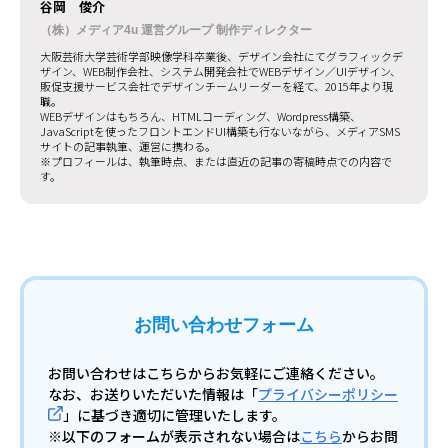
谷岡 俊介
（株）メディア4u 運営グループ 制作ディレクター
大阪芸術大学芸術学部映像学科卒業後、デザイン会社にてグラフィックデ
ザイン、WEB制作会社、システム開発会社でWEBデザイン／UIデザイン、
販促支援サービス会社でデザインチームリーダーを経て、2015年より現
職。
WEBデザインはもちろん、HTMLコーディング、Wordpress構築、
JavaScriptを使ったフロントエンドUI構築も行ないながら、メディアSMS
サイトの記事執筆、運営に携わる。
※プロフィールは、執筆時点、または直近の記事の寄稿時点での内容で
す。
お問い合わせフォーム
お問い合わせはこちらからお気軽にご連絡ください。
なお、お送りいただいた情報は「
プライバシーポリシー
」に基づき適切に管理いたします。
※以下のフォームが表示されない場合は
こちら
からお問