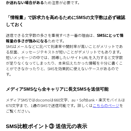
か送れない場合がある
ため注意が必要です。
「情報量」で訴求力を高めるためにSMSの文字数は必ず確認
しておく
送信できる文字数の多さを重視すべき一番の理由は、
SMSにとって情
報量の多さが強みになる
ためです。
SMSはメールなどに比べて到達率や開封率が高いことがメリットであ
る反面、メッセージテキストが短いことがデメリットでもあります。
短いメッセージの中では、誘導したいサイトURLを入力すると文字数
が足りなくなってしまったり、本来伝えたかった情報を十分に書くこ
とができなかったりと、SMSを効果的に使えないケースがあるので
す。
メディアSMSなら全キャリアに長文SMSを送信可能
メディアSMSではdocomoは660文字、au・SoftBank・楽天モバイルは
670文字まで、1通のSMSで送信可能です。詳しくは
こちらのページ
を
ご覧ください。
SMS比較ポイント③ 送信元の表示