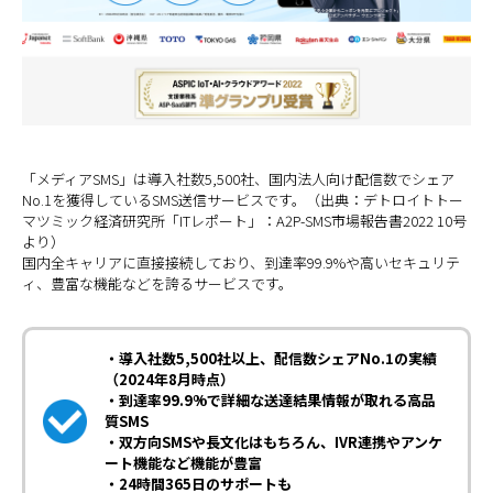
「メディアSMS」は導入社数5,500社、国内法人向け配信数でシェア
No.1を獲得しているSMS送信サービスです。（出典：デトロイトトー
マツミック経済研究所「ITレポート」：A2P-SMS市場報告書2022 10号
より）
国内全キャリアに直接接続しており、到達率99.9%や高いセキュリテ
ィ、豊富な機能などを誇るサービスです。
・導入社数5,500社以上、配信数シェアNo.1の実績
（2024年8月時点）
・到達率99.9%で詳細な送達結果情報が取れる高品
質SMS
・双方向SMSや長文化はもちろん、IVR連携やアンケ
ート機能など機能が豊富
・24時間365日のサポートも