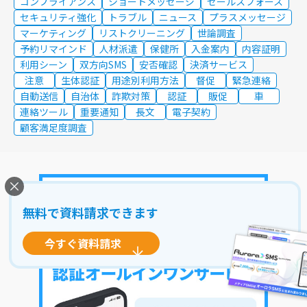
コンプライアンス
ショートメッセージ
セールスフォース
セキュリティ強化
トラブル
ニュース
プラスメッセージ
マーケティング
リストクリーニング
世論調査
予約リマインド
人材派遣
保健所
入金案内
内容証明
利用シーン
双方向SMS
安否確認
決済サービス
注意
生体認証
用途別利用方法
督促
緊急連絡
自動送信
自治体
詐欺対策
認証
販促
車
連絡ツール
重要通知
長文
電子契約
顧客満足度調査
無料で資料請求できます
今すぐ資料請求