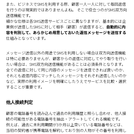
また、ビジネスでSMSを利用する際、顧客一人一人に対して毎回返信
を行うのは現実的ではありませんよね。 そこで役立つのがSMS双方向
送信機能です。
細かな仕様は各SMS送信サービスごとに異なりますが、基本的には企
業側が送信したSMSに対して相手（顧客）が返信すると、
自動的に内
容を判別して、あらかじめ用意しておいた返信メッセージを送信する
仕組みとなっています。
メッセージ送信以外の用途でSMSを利用しない場合は双方向送信機能
は特に必要ありませんが、顧客からの返信に対応してやり取りを行い
たい場合は、SMS双方向送信機能があることは必須条件となります。
全ての返信に対して同じ内容のメッセージを送信できれば良いのか、
それとも返信内容にマッチしたメッセージをそれぞれ送信したいのか
など、実際の利用イメージを明確にしたうえでサービスを比較・選択
することが重要です。
他人接続判定
顧客の電話番号を読み込んで過去の利用履歴と照らし合わせ、他人接
続の可能性がある電話番号を抽出・アラートしてくれる機能です。
例えば、過去に未利用期間が3か月以上空いている電話番号などは、
当初の契約者が携帯電話を解約しており別の人物がその番号を利用し