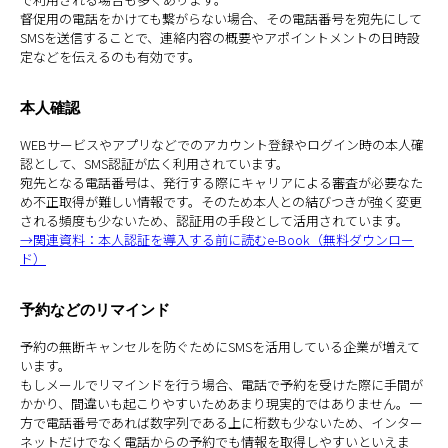
督促用の電話をかけても繋がらない場合、その電話番号を宛先にして
SMSを送信することで、連絡内容の概要やアポイントメントの日時設
定などを伝えるのも有効です。
本人確認
WEBサービスやアプリなどでのアカウント登録やログイン時の本人確
認として、SMS認証が広く利用されています。
宛先となる電話番号は、発行する際にキャリアによる審査が必要なた
め不正取得が難しい情報です。そのため本人との結びつきが強く変更
される頻度も少ないため、認証用の手段として活用されています。
→関連資料：本人認証を導入する前に読むe-Book（無料ダウンロー
ド）
予約などのリマインド
予約の無断キャンセルを防ぐためにSMSを活用している企業が増えて
います。
もしメールでリマインドを行う場合、電話で予約を受けた際に手間が
かかり、間違いも起こりやすいためあまり現実的ではありません。一
方で電話番号であれば数字列である上に桁数も少ないため、インター
ネットだけでなく電話からの予約でも情報を取得しやすいといえま