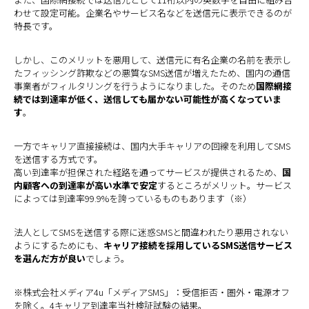
わせて設定可能。企業名やサービス名などを送信元に表示できるのが
特長です。
しかし、このメリットを悪用して、送信元に有名企業の名前を表示し
たフィッシング詐欺などの悪質なSMS送信が増えたため、国内の通信
事業者がフィルタリングを行うようになりました。そのため
国際網接
続では到達率が低く、送信しても届かない可能性が高くなっていま
す
。
一方でキャリア直接接続は、国内大手キャリアの回線を利用してSMS
を送信する方式です。
高い到達率が担保された経路を通ってサービスが提供されるため、
国
内顧客への到達率が高い水準で安定
するところがメリット。サービス
によっては到達率99.9%を誇っているものもあります（※）
法人としてSMSを送信する際に迷惑SMSと間違われたり悪用されない
ようにするためにも、
キャリア接続を採用しているSMS送信サービス
を選んだ方が良い
でしょう。
※株式会社メディア4u「メディアSMS」：受信拒否・圏外・電源オフ
を除く。4キャリア到達率当社検証試験の結果。