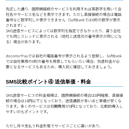
先述した通り、国際網接続のサービスを利用すれば英数字を用いて会
社名やサービス名などを表示できます。ただし直接接続の場合は電話
番号など数字列しか表示できません（SoftBankでは6桁の数字が表示
されます）。
SMS送信サービスによっては数字列を指定できなかったり、違う会社
でも同じスレッドに表示される（他社と送信元の番号表示が同じにな
る）場合があります。
docomoやauでは自社の電話番号が表示されるよう登録し、SoftBank
では自社専用の6桁の番号を用意してもらいたい場合、別途料金が必
要となるサービスもあるため、導入前に確認しておきましょう。
SMS比較ポイント④ 送信単価・料金
SMS送信サービスの料金相場は、国際網接続の場合は8円程度、直接接
続の場合は16円以下となっており、送信通数が多いほど単価が安くな
ります。多くのサービスは初期費用が0円となっており、比較的導入し
やすいのもポイントです。
ただし月々支払う料金形態でサービスごとに違いがあり、