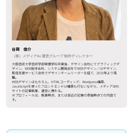
谷岡 俊介
（株）メディア4u 運営グループ 制作ディレクター
大阪芸術大学芸術学部映像学科卒業後、デザイン会社にてグラフィックデ
ザイン、WEB制作会社、システム開発会社でWEBデザイン／UIデザイン、
販促支援サービス会社でデザインチームリーダーを経て、2015年より現
職。
WEBデザインはもちろん、HTMLコーディング、Wordpress構築、
JavaScriptを使ったフロントエンドUI構築も行ないながら、メディアSMS
サイトの記事執筆、運営に携わる。
※プロフィールは、執筆時点、または直近の記事の寄稿時点での内容で
す。