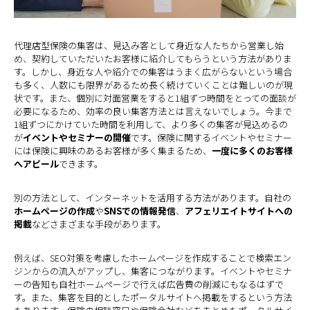
代理店型保険の集客は、見込み客として身近な人たちから営業し始
め、契約していただいたお客様に紹介してもらうという方法がありま
す。しかし、身近な人や紹介での集客はうまく広がらないという場合
も多く、人数にも限界があるため長く続けていくことは難しいのが現
状です。また、個別に対面営業をすると1組ずつ時間をとっての面談が
必要になるため、効率の良い集客方法とは言えないでしょう。今まで
1組ずつにかけていた時間を利用して、より多くの集客が見込めるの
が
イベントやセミナーの開催
です。保険に関するイベントやセミナー
には保険に興味のあるお客様が多く集まるため、
一度に多くのお客様
へアピール
できます。
別の方法として、インターネットを活用する方法があります。自社の
ホームページの作成
や
SNSでの情報発信
、
アフェリエイトサイトへの
掲載
などさまざまな手段があります。
例えば、SEO対策を考慮したホームページを作成することで検索エン
ジンからの流入がアップし、集客につながります。イベントやセミナ
ーの告知も自社ホームページで行えば広告費の削減にもなるはずで
す。また、集客を目的としたポータルサイトへ掲載をするという方法