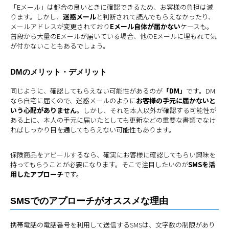
「Eメール」は都合の良いときに確認できるため、お客様の負担は減
ります。しかし、
迷惑メール
と判断されて読んでもらえなかったり、
メールアドレスが変更されており
Eメール自体が届かない
ケースも。
普段から大量のEメールが届いている場合、他のEメールに埋もれて気
が付かないこともあるでしょう。
DMのメリット・デメリット
同じように、確認してもらえない可能性があるのが
「DM」
です。DM
なら自宅に届くので、迷惑メールのように
お客様の手元に届かないと
いう心配がありません
。しかし、それを本人以外が確認する可能性が
ある上に、本人の手元に届いたとしても更新などの重要な書類でなけ
ればしっかり目を通してもらえない可能性もあります。
保険商品をアピールするなら、確実にお客様に確認してもらい興味を
持ってもらうことが必要になります。そこで注目したいのが
SMSを活
用したアプローチ
です。
SMSでのアプローチがオススメな理由
携帯電話の電話番号を利用して送信するSMSは、文字数の制限があり