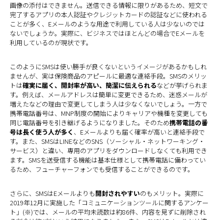
画像の添付はできません。送信できる情報に限りがあるため、短文で
完了するアプリの本人認証やクレジットカードの認証などに使われる
ことが多く、Eメールのような用途で利用している人は少ないのでは
ないでしょうか。実際に、ビジネスではほとんどの場合でEメールを
利用しているのが現状です。
このようにSMSは使い勝手が良くないというイメージがあるかもしれ
ませんが、実は保険商品のアピールに最適な連絡手段。SMSのメリッ
トは
確実に届く、開封率が高い、簡潔に伝えられる
などが挙げられま
す。例えば、メールアドレスは簡単に変更できるため、迷惑メールが
増えたなどの理由で変更してしまう人は少なくないでしょう。一方で
携帯電話番号は、MNP制度の開始によりキャリアや機種を変更しても
同じ電話番号を引き継げるようになりました。そのため
携帯電話の番
号は長く使う人が多く
、Eメールよりも届く確率が高いと連絡手段で
す。また、SMSはLINEなどのSNS（ソーシャル・ネットワーキング・
サービス）と違い、専用のアプリをダウンロードしなくても利用でき
ます。SMSを送受信する機能は基本仕様として携帯電話に備わってい
るため、フューチャーフォンでも受信することができるのです。
さらに、SMSはEメールよりも
開封されやすい
のもメリット。実際に
2019年12月に実施した「コミュニケーションツールに関するアンケー
ト」(※)では、メールの平均未読数は約86件、内容を見ずに削除され