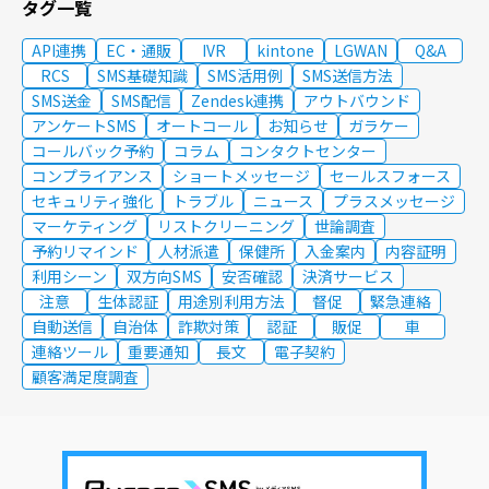
タグ一覧
API連携
EC・通販
IVR
kintone
LGWAN
Q&A
RCS
SMS基礎知識
SMS活用例
SMS送信方法
SMS送金
SMS配信
Zendesk連携
アウトバウンド
アンケートSMS
オートコール
お知らせ
ガラケー
コールバック予約
コラム
コンタクトセンター
コンプライアンス
ショートメッセージ
セールスフォース
セキュリティ強化
トラブル
ニュース
プラスメッセージ
マーケティング
リストクリーニング
世論調査
予約リマインド
人材派遣
保健所
入金案内
内容証明
利用シーン
双方向SMS
安否確認
決済サービス
注意
生体認証
用途別利用方法
督促
緊急連絡
自動送信
自治体
詐欺対策
認証
販促
車
連絡ツール
重要通知
長文
電子契約
顧客満足度調査