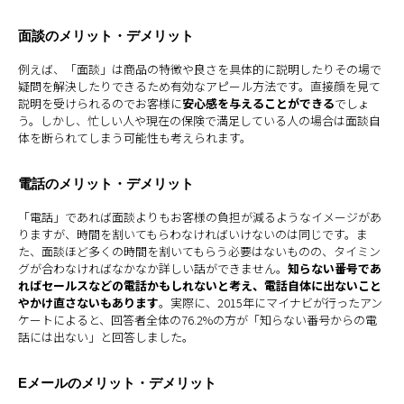
面談のメリット・デメリット
例えば、「面談」は商品の特徴や良さを具体的に説明したりその場で
疑問を解決したりできるため有効なアピール方法です。直接顔を見て
説明を受けられるのでお客様に
安心感を与えることができる
でしょ
う。しかし、忙しい人や現在の保険で満足している人の場合は面談自
体を断られてしまう可能性も考えられます。
電話のメリット・デメリット
「電話」であれば面談よりもお客様の負担が減るようなイメージがあ
りますが、時間を割いてもらわなければいけないのは同じです。ま
た、面談ほど多くの時間を割いてもらう必要はないものの、タイミン
グが合わなければなかなか詳しい話ができません。
知らない番号であ
ればセールスなどの電話かもしれないと考え、電話自体に出ないこと
やかけ直さないもあります
。実際に、2015年にマイナビが行ったアン
ケートによると、回答者全体の76.2%の方が「知らない番号からの電
話には出ない」と回答しました。
Eメールのメリット・デメリット