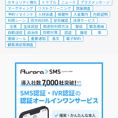
セキュリティ強化
トラブル
ニュース
プラスメッセージ
マーケティング
リストクリーニング
世論調査
予約リマインド
人材派遣
保健所
入金案内
内容証明
利用シーン
双方向SMS
安否確認
決済サービス
注意
生体認証
用途別利用方法
督促
緊急連絡
自動送信
自治体
詐欺対策
認証
販促
車
連絡ツール
重要通知
長文
電子契約
顧客満足度調査