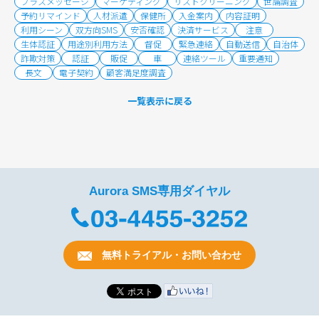
プラスメッセージ
マーケティング
リストクリーニング
世論調査
予約リマインド
人材派遣
保健所
入金案内
内容証明
利用シーン
双方向SMS
安否確認
決済サービス
注意
生体認証
用途別利用方法
督促
緊急連絡
自動送信
自治体
詐欺対策
認証
販促
車
連絡ツール
重要通知
長文
電子契約
顧客満足度調査
一覧表示に戻る
Aurora SMS専用ダイヤル
無料トライアル・お問い合わせ