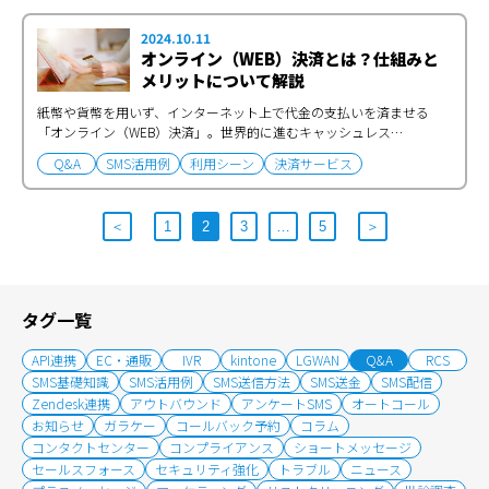
2024.10.11
オンライン（WEB）決済とは？仕組みと
メリットについて解説
紙幣や貨幣を用いず、インターネット上で代金の支払いを済ませる
「オンライン（WEB）決済」。世界的に進むキャッシュレス…
Q&A
SMS活用例
利用シーン
決済サービス
＜
1
2
3
…
5
＞
タグ一覧
API連携
EC・通販
IVR
kintone
LGWAN
Q&A
RCS
SMS基礎知識
SMS活用例
SMS送信方法
SMS送金
SMS配信
Zendesk連携
アウトバウンド
アンケートSMS
オートコール
お知らせ
ガラケー
コールバック予約
コラム
コンタクトセンター
コンプライアンス
ショートメッセージ
セールスフォース
セキュリティ強化
トラブル
ニュース