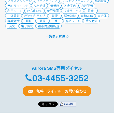
プラスメッセージ
マーケティング
リストクリーニング
世論調査
予約リマインド
人材派遣
保健所
入金案内
内容証明
利用シーン
双方向SMS
安否確認
決済サービス
注意
生体認証
用途別利用方法
督促
緊急連絡
自動送信
自治体
詐欺対策
認証
販促
車
連絡ツール
重要通知
長文
電子契約
顧客満足度調査
一覧表示に戻る
Aurora SMS専用ダイヤル
無料トライアル・お問い合わせ