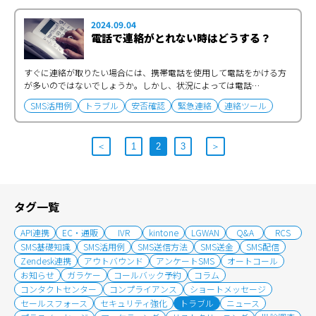
2024.09.04
電話で連絡がとれない時はどうする？
すぐに連絡が取りたい場合には、携帯電話を使用して電話をかける方
が多いのではないでしょうか。しかし、状況によっては電話…
SMS活用例
トラブル
安否確認
緊急連絡
連絡ツール
＜
1
2
3
＞
タグ一覧
API連携
EC・通販
IVR
kintone
LGWAN
Q&A
RCS
SMS基礎知識
SMS活用例
SMS送信方法
SMS送金
SMS配信
Zendesk連携
アウトバウンド
アンケートSMS
オートコール
お知らせ
ガラケー
コールバック予約
コラム
コンタクトセンター
コンプライアンス
ショートメッセージ
セールスフォース
セキュリティ強化
トラブル
ニュース