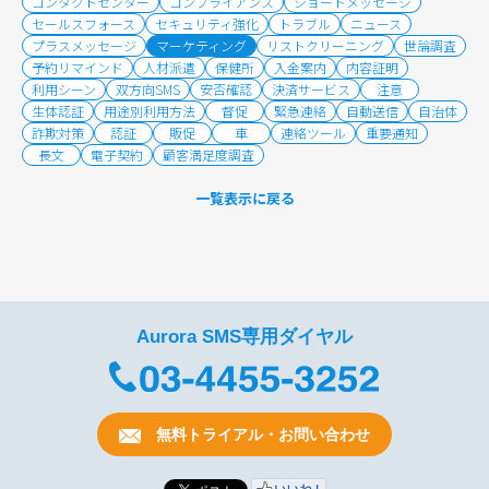
コンタクトセンター
コンプライアンス
ショートメッセージ
セールスフォース
セキュリティ強化
トラブル
ニュース
プラスメッセージ
マーケティング
リストクリーニング
世論調査
予約リマインド
人材派遣
保健所
入金案内
内容証明
利用シーン
双方向SMS
安否確認
決済サービス
注意
生体認証
用途別利用方法
督促
緊急連絡
自動送信
自治体
詐欺対策
認証
販促
車
連絡ツール
重要通知
長文
電子契約
顧客満足度調査
一覧表示に戻る
Aurora SMS専用ダイヤル
無料トライアル・お問い合わせ