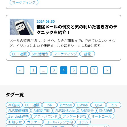
マーケティング
2024.08.30
催促メールの例文と気の利いた書き方のテ
クニックを紹介！
メールの返信がほしいときや、入金が期限までにできていないときな
ど、ビジネスにおいて催促メールを送るシーンは多岐に渡り…
EC・通販
SMS活用例
マーケティング
督促
＜
1
…
3
4
5
…
7
＞
タグ一覧
API連携
EC・通販
IVR
kintone
LGWAN
Q&A
RCS
SMS基礎知識
SMS活用例
SMS送信方法
SMS送金
SMS配信
Zendesk連携
アウトバウンド
アンケートSMS
オートコール
お知らせ
ガラケー
コールバック予約
コラム