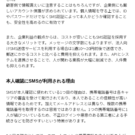
顧客側で情報漏えいに注意することはもちろんですが、企業側にも厳
しいアカウント保護が求められています。個人情報を守る上では、ID
やパスワードだけでなくSMS認証によって本人かどうか確認すること
も、安全性を高めるのに有効です
また、企業利益の観点からは、コストが安いこともSMS認証を採用す
る大きなメリットです。メッセージの文字数にもよりますが、法人向
けSMS送信サービスを利用する場合は1通10〜20円前後で送信でき、
郵送にかかるコストと比べると費用を抑えられます。また、APIとシス
テムを連携させることで、人が関わる業務が大幅に削減でき、人件費
も抑えられます。
本人確認にSMSが利用される理由
SMSが本人確認に使われている1つ目の理由は、携帯電話番号は各キャ
リアの審査を受けて発行されており、本人であることの信頼性が高い
情報であるためです。加えてメールアドレスとは異なり、複数の携帯
電話番号を取得するのは容易ではありません。1つの携帯電話番号に1
人が結びついているため、不正ログインや悪意のある第三者による手
続きなどを防ぎやすいという特徴があります。