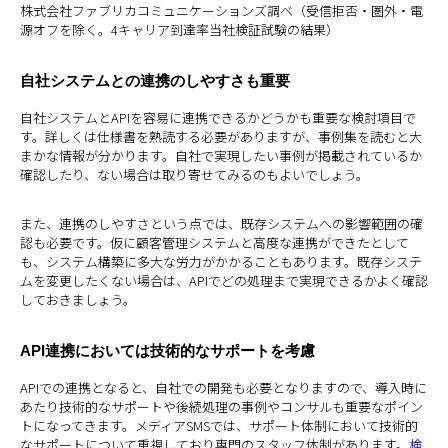
株式会社ファブリカコミュニケーションズ調べ（受信拒否・圏外・電
源オフを除く。4キャリア到達率当社検証試験の結果）
自社システムとの連携のしやすさも重要
自社システムとAPIを容易に連携できるかどうかも重要な検討項目で
す。詳しくは仕様書を熟読する必要がありますが、事例集を読むと大
まかな情報が分かります。自社で実現したい事例が掲載されているか
確認したり、ない場合は取り寄せてみるのもよいでしょう。
また、連携のしやすさという点では、既存システムへの影響範囲の確
認も必要です。仮に顧客管理システムと高度な連携ができたとして
も、システム構築に多大な労力がかかることもあります。既存システ
ムを変更したくない場合は、APIでどの処理まで実現できるかよく確認
しておきましょう。
API連携においては技術的なサポートを考慮
APIでの連携となると、自社での開発も必要となりますので、導入時に
あたり技術的なサポートや後続処理の事例やコンサルも重要なポイン
トになってきます。メディアSMSでは、サポート体制において技術的
なサポートについて重視しており専門のスタッフ体制があります。
検