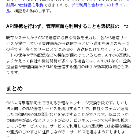
討用API仕様書も取得
できますので、
デモ利用と合わせてのトライア
ル
、検証をお勧めします。
API連携を行わず、管理画面を利用することも選択肢の一つ
既存システムからCSVで送信に必要な情報を出力し、各SMS送信サー
ビスが提供している管理画面から送信するという運用を選ぶのも一つ
の手です。多くのサービスではSMSの一斉送信だけでなく、テンプレ
ートの保存や予約配信などの機能が備わっているため、APIでの連携に
よりかえって自社の機能開発が多くなる場合には、APIではなく、企業
担当者が管理画面からSMSを送信する運用のほうが効率的な場合もあ
ります。
まとめ
SMSは携帯電話同士で行える手軽なメッセージ交換手段です。しかし
法人向けのSMS送信サービスを利用することで、自社システムと連携
した自動配信やSMS認証などを実装することができます。低コストか
つ開封率が高いなどメリットがあり、ビジネスシーンでの利用も拡大
しているサービスです。サービスを利用したAPI連携時には必要な機能
や連携のしやすさに注目しながら、サービスを選ぶようにしましょ