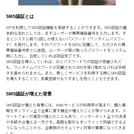
SMS認証とは
APIを利用してSMS認証機能を実装することができます。SMS認証の基
本的な流れとしては、まずユーザーが携帯電話番号を入力します。す
るとシステム側で1回しか使えないパスワード（ワンタイムパスワー
ド）を発行します。そのパスワードをSMSに記載して、入力された携
帯電話番号宛てに送信。ユーザーが受け取ったパスワードをシステム
側に入力し、合致していれば認証完了です。
SMS認証を導入していれば、IDとパスワードでの認証が突破されて
も、ワンタイムパスワードが記載されたSMSを受け取れなければ手続
きを進められません。また、新しくサービスを利用する時にSMS認証
を導入することで、多重登録やなりすましを防ぐこともできます。
SMS認証が増えた背景
SMS認証が増えた背景には、Webサービスの利用率が高まり、個人情
報をオンライン上で企業に渡す機会が増えたことが挙げられます。ス
マートフォンの普及が進んだこともあり、インターネット上での決済
や手続きは増える一方です。高額な取引もオンラインで完結できるよ
うになったことから、企業側のセキュリティ対策が重要になってきま
した。