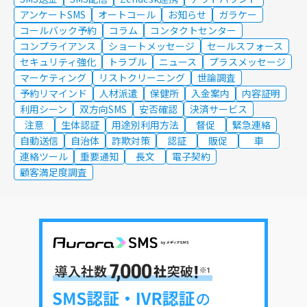
アンケートSMS
オートコール
お知らせ
ガラケー
コールバック予約
コラム
コンタクトセンター
コンプライアンス
ショートメッセージ
セールスフォース
セキュリティ強化
トラブル
ニュース
プラスメッセージ
マーケティング
リストクリーニング
世論調査
予約リマインド
人材派遣
保健所
入金案内
内容証明
利用シーン
双方向SMS
安否確認
決済サービス
注意
生体認証
用途別利用方法
督促
緊急連絡
自動送信
自治体
詐欺対策
認証
販促
車
連絡ツール
重要通知
長文
電子契約
顧客満足度調査