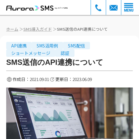
ホーム
＞
SMS導入ガイド
＞
SMS送信のAPI連携について
API連携
SMS活用例
SMS配信
ショートメッセージ
認証
SMS送信のAPI連携について
作成日：
2021.09.01
更新日：
2023.06.09