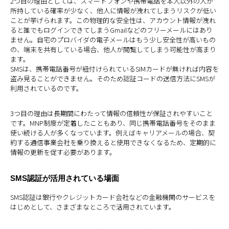
2つ目の理由としては、スマートフォンや携帯電話を本人以外の人が
所持している確率が少なく、他人に情報が洩れてしまうリスクが低い
ことが挙げられます。この物理的な安全性は、アカウント情報が洩れ
ると誰でもログインできてしまうGmailなどのフリーメールにはあり
ません。自宅のプロバイダの電子メールはもう少し安全性が高いもの
の、端末を共有している場合、他人が閲覧してしまう可能性が高まり
ます。
SMSは、携帯電話番号が紐付けられているSIMカードが無ければ内容を
盗み見ることができません。そのため認証コードの送信方法にSMSが
利用されているのです。
3つ目の理由は長期間にわたって情報の信頼性が保証されやすいこと
です。MNP制度が定着したこともあり、同じ携帯電話番号をそのまま
使い続ける人が多くなっています。例えばキャリアメールの場合、契
約する通信事業会社を乗り換えると使用できなくなるため、定期的に
情報の更新を促す必要があります。
SMS認証が活用されている場面
SMS認証は銀行やクレジットカード会社などの金融機関のサービスを
はじめとして、さまざまなところで活用されています。