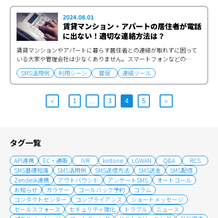
2024.08.01
賃貸マンション・アパートの居住者が電話
に出ない！適切な連絡方法は？
賃貸マンションやアパートに暮らす居住者との連絡が取れずに困って
いる大家や管理会社は少なくありません。スマートフォンなどの…
SMS活用例
利用シーン
督促
連絡ツール
＜
1
…
3
4
5
＞
タグ一覧
API連携
EC・通販
IVR
kintone
LGWAN
Q&A
RCS
SMS基礎知識
SMS活用例
SMS送信方法
SMS送金
SMS配信
Zendesk連携
アウトバウンド
アンケートSMS
オートコール
お知らせ
ガラケー
コールバック予約
コラム
コンタクトセンター
コンプライアンス
ショートメッセージ
セールスフォース
セキュリティ強化
トラブル
ニュース