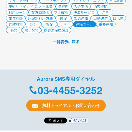
プラスメッセージ
マーケティング
リストクリーニング
世論調査
予約リマインド
人材派遣
保健所
入金案内
内容証明
利用シーン
双方向SMS
安否確認
決済サービス
注意
生体認証
用途別利用方法
督促
緊急連絡
自動送信
自治体
詐欺対策
認証
販促
車
連絡ツール
重要通知
長文
電子契約
顧客満足度調査
一覧表示に戻る
Aurora SMS専用ダイヤル
無料トライアル・お問い合わせ