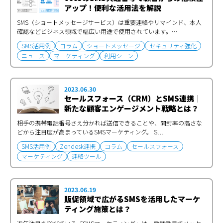
アップ！便利な活用法を解説
SMS（ショートメッセージサービス）は重要連絡やリマインド、本人
確認などビジネス領域で幅広い用途で使用されています。…
SMS活用例
コラム
ショートメッセージ
セキュリティ強化
ニュース
マーケティング
利用シーン
2023.06.30
セールスフォース（CRM）とSMS連携｜
新たな顧客エンゲージメント戦略とは？
相手の携帯電話番号さえ分かれば送信できることや、開封率の高さな
どから注目度が高まっているSMSマーケティング。 S…
SMS活用例
Zendesk連携
コラム
セールスフォース
マーケティング
連絡ツール
2023.06.19
販促領域で広がるSMSを活用したマーケ
ティング施策とは？