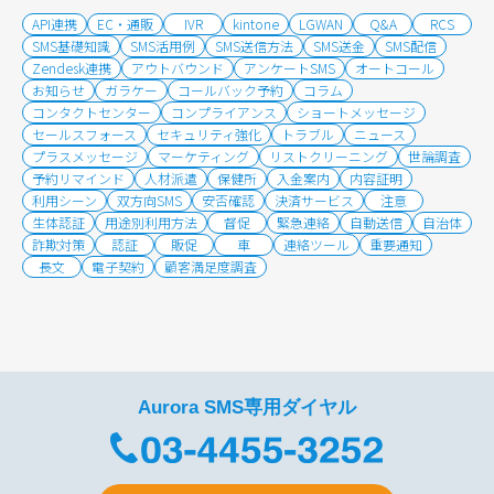
API連携
EC・通販
IVR
kintone
LGWAN
Q&A
RCS
SMS基礎知識
SMS活用例
SMS送信方法
SMS送金
SMS配信
Zendesk連携
アウトバウンド
アンケートSMS
オートコール
お知らせ
ガラケー
コールバック予約
コラム
コンタクトセンター
コンプライアンス
ショートメッセージ
セールスフォース
セキュリティ強化
トラブル
ニュース
プラスメッセージ
マーケティング
リストクリーニング
世論調査
予約リマインド
人材派遣
保健所
入金案内
内容証明
利用シーン
双方向SMS
安否確認
決済サービス
注意
生体認証
用途別利用方法
督促
緊急連絡
自動送信
自治体
詐欺対策
認証
販促
車
連絡ツール
重要通知
長文
電子契約
顧客満足度調査
Aurora SMS専用ダイヤル