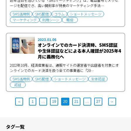
近年注目を浴びている「SMSマーケティング」は、電話番号でメッセ
ージを配信でき、高い開封率が特長のマーケティング手法…
SMS活用例
SMS配信
コラム
ショートメッセージ
マーケティング
利用シーン
販促
2023.01.06
オンラインでのカード決済時、SMS認証
や生体認証などによる本人確認が2025年4
月に義務化へ
2022年10月、経済産業省は、通販サイトの運営者や出店者を対象にオ
ンラインでのカード決済を扱う全ての事業者に「20…
SMS活用例
SMS配信
ショートメッセージ
生体認証
認証
＜
1
…
19
20
21
…
27
＞
タグ一覧